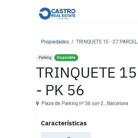
Skip to Content
Home
About Us
Cont
Propiedades
TRINQUETE 15 - 27 PARCELA 
Parking
Disponible
TRINQUETE 15 
- PK 56
Plaza de Parking nº 56 sot-2 , Barcelona
Características