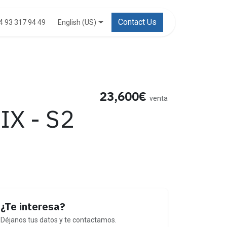
Contact Us
English (US)
4 93 317 94 49
23,600€
venta
IX - S2
¿Te interesa?
Déjanos tus datos y te contactamos.