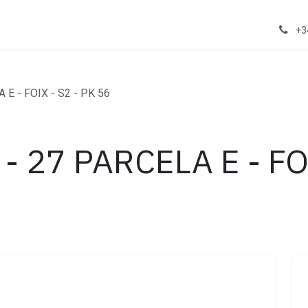
act us
Properties
+3
E - FOIX - S2 - PK 56
- 27 PARCELA E - FO