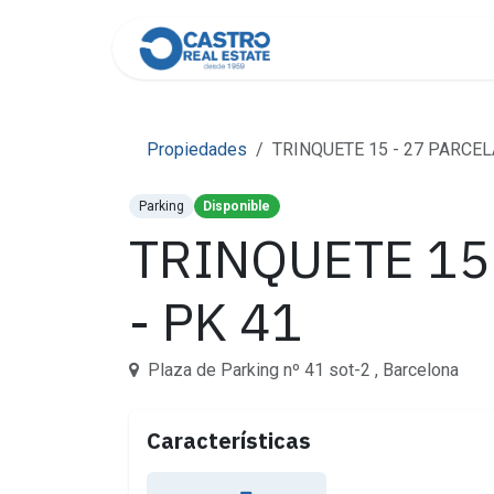
Skip to Content
Home
About Us
Cont
Propiedades
TRINQUETE 15 - 27 PARCELA 
Parking
Disponible
TRINQUETE 15 
- PK 41
Plaza de Parking nº 41 sot-2 , Barcelona
Características