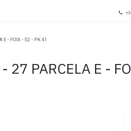
act us
Properties
+3
E - FOIX - S2 - PK 41
- 27 PARCELA E - FO