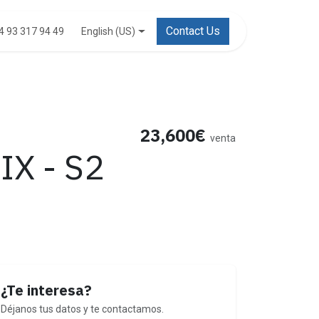
Contact Us
English (US)
4 93 317 94 49
23,600€
venta
IX - S2
¿Te interesa?
Déjanos tus datos y te contactamos.