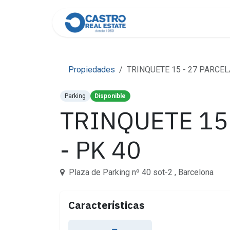
Skip to Content
Home
About Us
Cont
Propiedades
TRINQUETE 15 - 27 PARCELA 
Parking
Disponible
TRINQUETE 15 
- PK 40
Plaza de Parking nº 40 sot-2 , Barcelona
Características