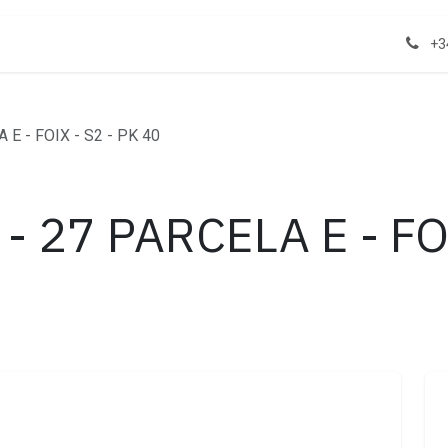
act us
Properties
+3
E - FOIX - S2 - PK 40
- 27 PARCELA E - FO