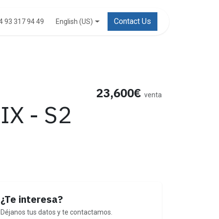
Contact Us
English (US)
4 93 317 94 49
23,600€
venta
IX - S2
¿Te interesa?
Déjanos tus datos y te contactamos.