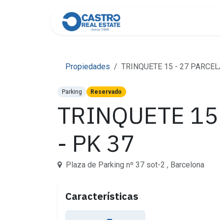
Skip to Content
Home
About Us
Cont
Propiedades
TRINQUETE 15 - 27 PARCELA 
Parking
Reservado
TRINQUETE 15 
- PK 37
Plaza de Parking nº 37 sot-2 , Barcelona
Características