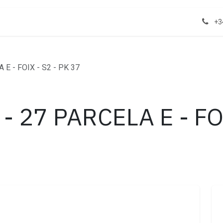
act us
Properties
+3
E - FOIX - S2 - PK 37
- 27 PARCELA E - FO