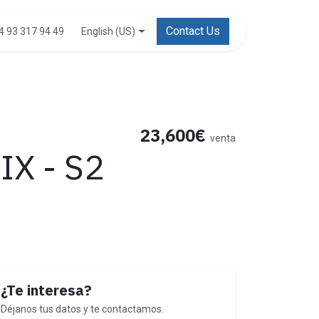
Contact Us
English (US)
4 93 317 94 49
23,600€
venta
IX - S2
¿Te interesa?
Déjanos tus datos y te contactamos.