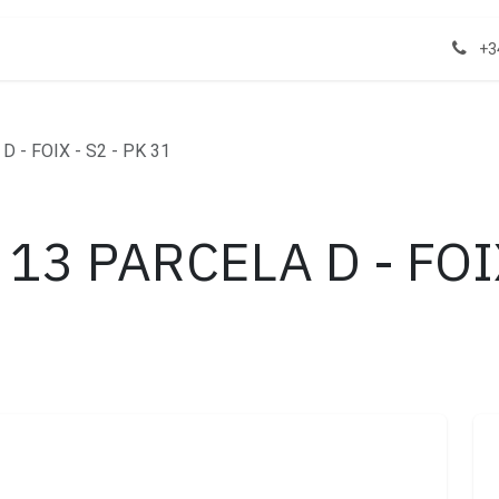
act us
Properties
+3
 - FOIX - S2 - PK 31
13 PARCELA D - FOIX