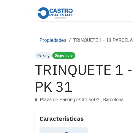
Skip to Content
Home
About Us
Cont
Propiedades
TRINQUETE 1 - 13 PARCELA D
Parking
Disponible
TRINQUETE 1 - 
PK 31
Plaza de Parking nº 31 sot-2 , Barcelona
Características