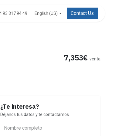
Contact Us
English (US)
4 93 317 94 49
7,353€
venta
¿Te interesa?
Déjanos tus datos y te contactamos.