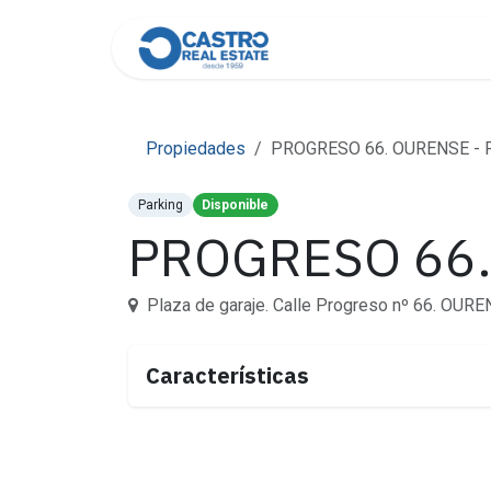
Skip to Content
Home
About Us
Cont
Propiedades
PROGRESO 66. OURENSE - 
Parking
Disponible
PROGRESO 66.
Plaza de garaje. Calle Progreso nº 66. OURE
Características