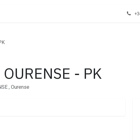
act us
Properties
+3
PK
 OURENSE - PK
NSE , Ourense