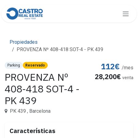
Ir al contenido
Propiedades
PROVENZA Nº 408-418 SOT-4 - PK 439
112€
Parking
Reservado
/mes
PROVENZA Nº
28,200€
venta
408-418 SOT-4 -
PK 439
PK 439 , Barcelona
Características