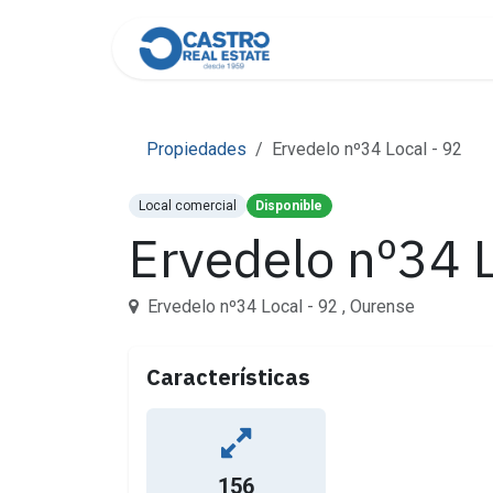
Ir al contenido
Inicio
Equipo
Contác
Propiedades
Ervedelo nº34 Local - 92
Local comercial
Disponible
Ervedelo nº34 L
Ervedelo nº34 Local - 92 , Ourense
Características
156