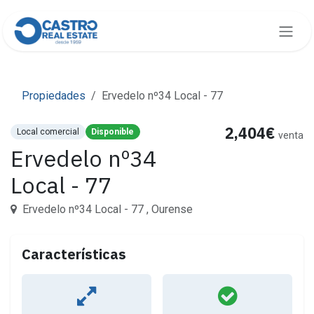
Ir al contenido
Propiedades
Ervedelo nº34 Local - 77
2,404€
Local comercial
Disponible
venta
Ervedelo nº34
Local - 77
Ervedelo nº34 Local - 77 , Ourense
Características